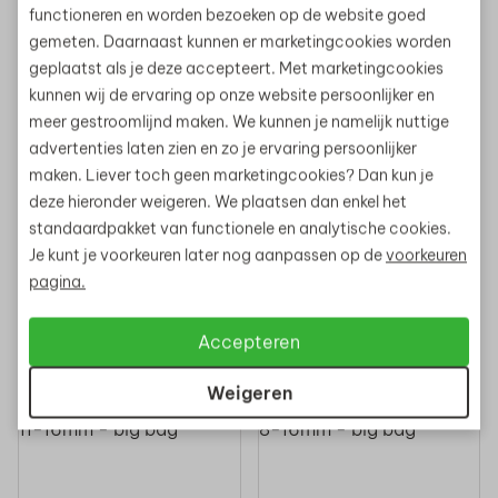
functioneren en worden bezoeken op de website goed
Aanvragen
Aanvragen
gemeten. Daarnaast kunnen er marketingcookies worden
geplaatst als je deze accepteert. Met marketingcookies
kunnen wij de ervaring op onze website persoonlijker en
meer gestroomlijnd maken. We kunnen je namelijk nuttige
advertenties laten zien en zo je ervaring persoonlijker
maken. Liever toch geen marketingcookies? Dan kun je
deze hieronder weigeren. We plaatsen dan enkel het
standaardpakket van functionele en analytische cookies.
Je kunt je voorkeuren later nog aanpassen op de
voorkeuren
Grind Wit 8-16mm
Grind Wit 16-
pagina.
- big bag
32mm - big bag
Aanvragen
Aanvragen
Accepteren
Weigeren