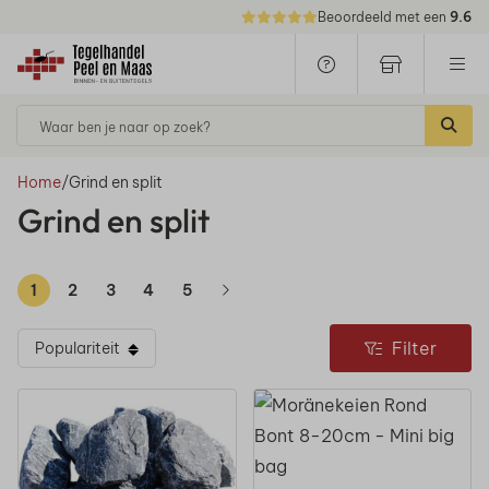
Beoordeeld met een
9.6
Waar ben je naar op zoek?
Home
/
Grind en split
Grind en split
1
2
3
4
5
Filter