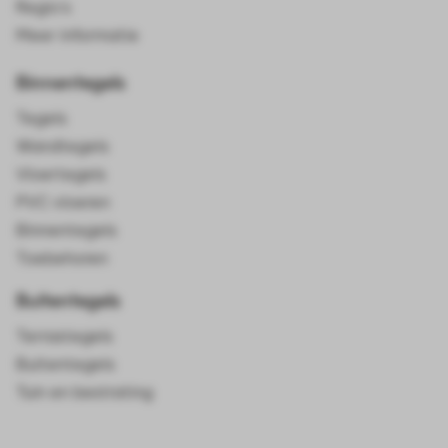
Regio's
Meer informatie
Binnentegels
Tegels
Wandtegels
Vloertegels
PVC vloeren
Binnentegels
Toebehoren
Buitentegels
Terrastegels
Buitentegels
Tuin en bestrating