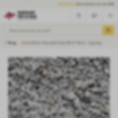
Beoordeeld met een
9.6
Waar ben je naar op zoek?
Terug
Home
/
Arctic Grey Split Grijs/Wit 8-16mm - big bag