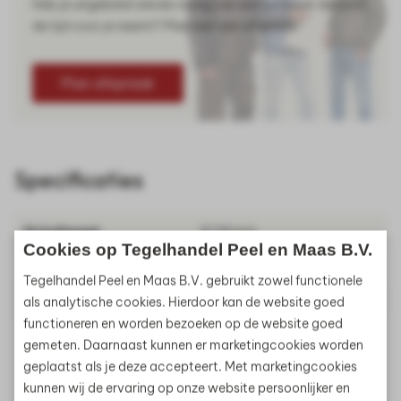
Heb je uitgebreid advies nodig van een verkoper die echt
de tijd voor je neemt? Plan dan een afspraak!
Plan afspraak
Specificaties
Grindmaat
8/16mm
Cookies op Tegelhandel Peel en Maas B.V.
Gewicht
1500kg
Tegelhandel Peel en Maas B.V. gebruikt zowel functionele
Materiaal
Split
als analytische cookies. Hierdoor kan de website goed
functioneren en worden bezoeken op de website goed
Artikelnummer
350065
gemeten. Daarnaast kunnen er marketingcookies worden
geplaatst als je deze accepteert. Met marketingcookies
kunnen wij de ervaring op onze website persoonlijker en