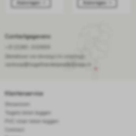
Aanvragen
Aanvragen
Contactgegevens
+31 (0)85-2121899
(Bereikbaar van dinsdag t/m zaterdag)
verkoop@tegelhandelpeelenmaas.nl
Klantenservice
Showroom
Tegels laten leggen
PVC vloer laten leggen
Contact