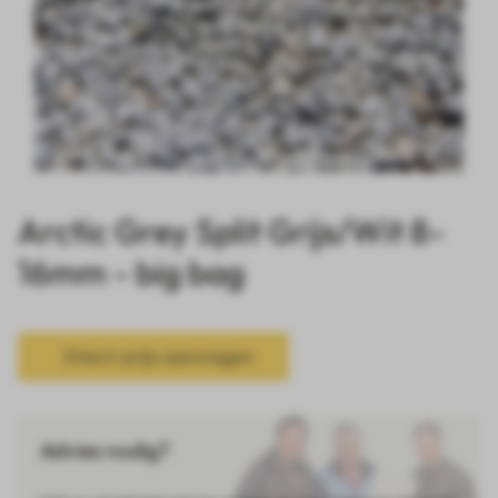
Arctic Grey Split Grijs/Wit 8-
16mm - big bag
Direct prijs aanvragen
Advies nodig?