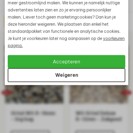
meer gestroomlijnd maken. We kunnen je namelijk nuttige
advertenties laten zien en zo je ervaring persoonlijker
maken. Liever toch geen marketingcookies? Dan kun je
Direct prijs aanvragen
Gerelateerde producten
deze hieronder weigeren. We plaatsen dan enkel het
standaardpakket van functionele en analytische cookies.
Je kunt je voorkeuren later nog aanpassen op de
voorkeuren
pagina.
Accepteren
Weigeren
Grind Wit 8-16mm
Wit Grind Deluxe
- big bag
8-12mm - Zakgoed