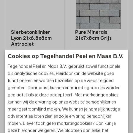
Sierbetonklinker
Pure Minerals
Lyon 21x6,8x8cm
21x7x8cm Grijs
Antraciet
Aanvragen
Aanvragen
Cookies op Tegelhandel Peel en Maas B.V.
Tegelhandel Peel en Maas B.V. gebruikt zowel functionele
als analytische cookies. Hierdoor kan de website goed
functioneren en worden bezoeken op de website goed
gemeten. Daarnaast kunnen er marketingcookies worden
Tegels laten
geplaatst als je deze accepteert. Met marketingcookies
leggen?
kunnen wij de ervaring op onze website persoonlijker en
Ook dat kunnen wij
meer gestroomlijnd maken. We kunnen je namelijk nuttige
advertenties laten zien en zo je ervaring persoonlijker
voor jou doen!
Pure Minerals
maken. Liever toch geen marketingcookies? Dan kun je
21x7x8cm
Meer informatie
Antraciet
deze hieronder weigeren. We plaatsen dan enkel het