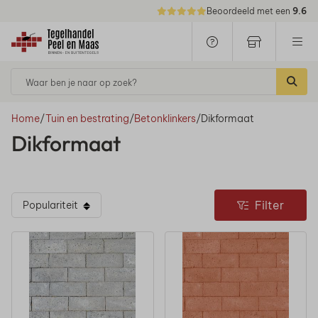
Beoordeeld met een
9.6
Waar ben je naar op zoek?
Home
/
Tuin en bestrating
/
Betonklinkers
/
Dikformaat
Dikformaat
Filter