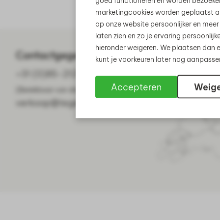
goed functioneren en worden bezoeke
marketingcookies worden geplaatst al
op onze website persoonlijker en meer
laten zien en zo je ervaring persoonli
hieronder weigeren. We plaatsen dan e
Contactgegevens
kunt je voorkeuren later nog aanpass
+31 (0)85-2121899
Accepteren
Weig
(Bereikbaar van dinsdag t/m zaterdag)
verkoop@tegelhandelpeelenmaas.nl