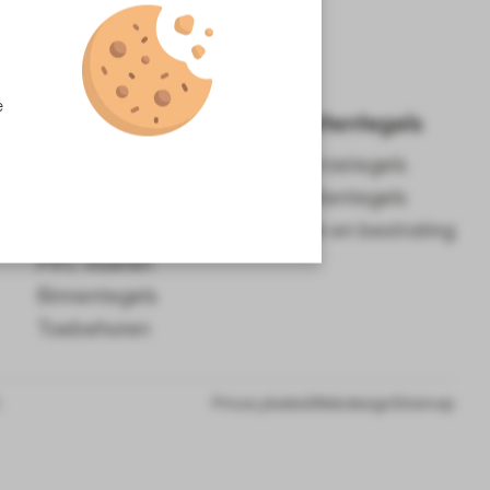
e
Binnentegels
Buitentegels
Tegels
Terrastegels
Wandtegels
Buitentegels
Vloertegels
Tuin en bestrating
PVC vloeren
Binnentegels
Toebehoren
.
Privacybeleid
Webdesign
Sitemap