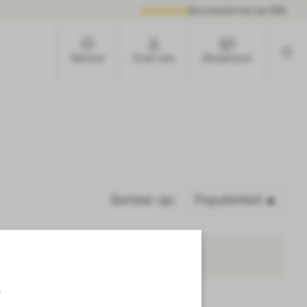
Beoordeeld met een
9.6
Service
Over ons
Showroom
Sorteer op:
nden
e