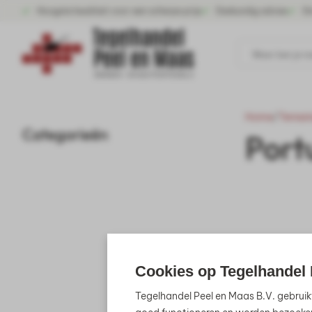
Hoogste kwaliteit voor een scherpe prijs
Deskundig advies
Gr
Waar ben je n
Home
/
Terrast
Categorieën
Port
Cookies op Tegelhandel 
Tegelhandel Peel en Maas B.V. gebruik