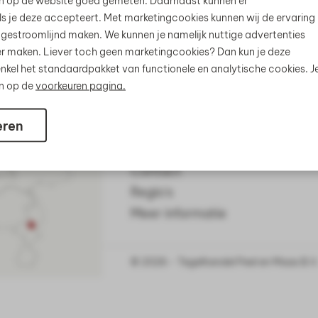
n op de website goed gemeten. Daarnaast kunnen er
s je deze accepteert. Met marketingcookies kunnen wij de ervaring
 gestroomlijnd maken. We kunnen je namelijk nuttige advertenties
jker maken. Liever toch geen marketingcookies? Dan kun je deze
nkel het standaardpakket van functionele en analytische cookies. J
Klantenservice
en op de
voorkeuren pagina.
Showroom
eren
Tegels laten leggen
PVC vloer laten leggen
Contact
Regio's
Meer informatie
© 2026 - Tegelhandel Peel en Maas B.V