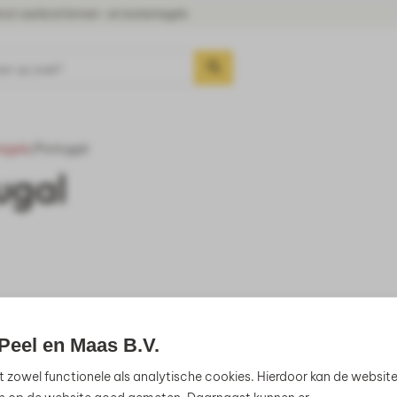
oot aanbod binnen- en buitentegels
aar op zoek?
egels
/
Portugal
ugal
Geen producten gevo
Peel en Maas B.V.
t zowel functionele als analytische cookies. Hierdoor kan de websit