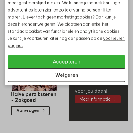
Graniet Brokken
Schelpen
meer gestroomlijnd maken. We kunnen je namelijk nuttige
Grijs genuanceerd
Bruin/Grijs 8-16mm
advertenties laten zien en zo je ervaring persoonlijker
40-70mm -
- Zakgoed
maken. Liever toch geen marketingcookies? Dan kun je
Zakgoed
deze hieronder weigeren. We plaatsen dan enkel het
Aanvragen
Aanvragen
standaardpakket van functionele en analytische cookies.
Je kunt je voorkeuren later nog aanpassen op de
voorkeuren
pagina.
Accepteren
Tegels laten
leggen?
Weigeren
Ook dat kunnen wij
voor jou doen!
Halve perzikstenen
Meer informatie
- Zakgoed
Aanvragen