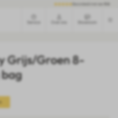
Beoordeeld met een
9.6
Service
Over ons
Showroom
y Grijs/Groen 8-
 bag
n