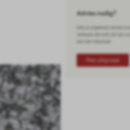
Advies nodig?
Heb je uitgebreid advies no
verkoper die echt de tijd vo
dan een afspraak!
Plan afspraak