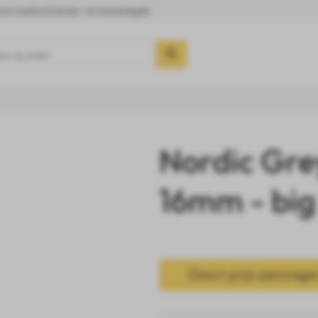
oot aanbod binnen- en buitentegels
aar op zoek?
Nordic Gre
16mm - big
Direct prijs aanvrage