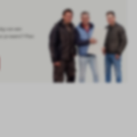
dig van een
or je neemt? Plan