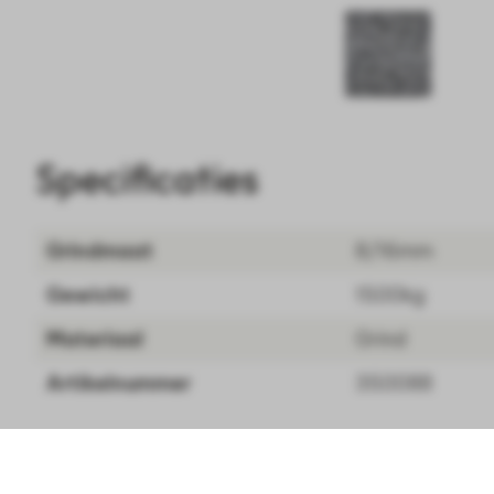
Specificaties
Grindmaat
8/16mm
Gewicht
1500kg
Materiaal
Grind
Artikelnummer
350088
Nordic Grey Grijs/Groen 8-16mm - big 