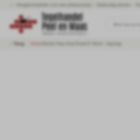
Hoogste kwaliteit voor een scherpe prijs
Deskundig advies
Gr
Waar ben je n
Terug
Home
/
Nordic Grey Grijs/Groen 8-16mm - big bag