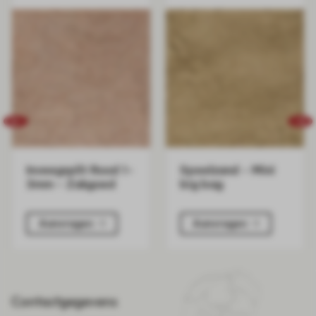
Inveegsplit Rood 1-
Speelzand - Mini
3mm - Zakgoed
big bag
Aanvragen
Aanvragen
Contactgegevens