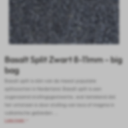
Basalt Split Zwart 8-11mm - big
bag
Basalt split is één van de meest populaire
splitsoorten in Nederland. Basalt split is een
zogenaamd stollingsgesteente, wat betekend dat
het ontstaan is door stolling van lava of magma in
vulkanische gebieden. ...
Lees meer