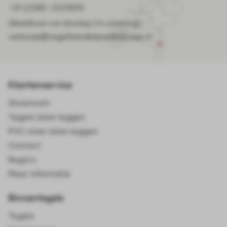
+31 (0)85-2121899
(Bereikbaar van dinsdag t/m zaterdag)
verkoop@tegelhandelpeelenmaas.nl
Klantenservice
Showroom
Tegels laten leggen
PVC vloer laten leggen
Contact
Regio's
Meer informatie
Binnentegels
Tegels