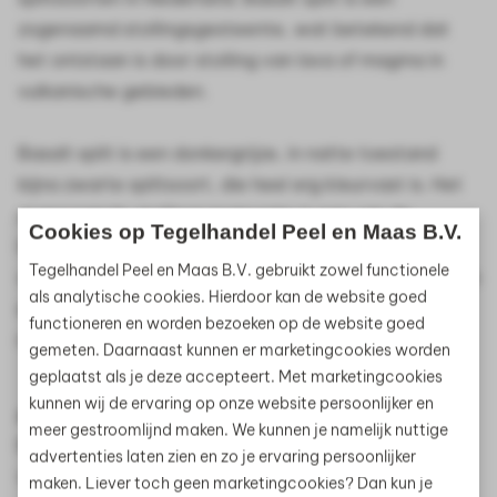
zogenaamd stollingsgesteente, wat betekend dat
het ontstaan is door stolling van lava of magma in
vulkanische gebieden.
Basalt split is een donkergrijze, in natte toestand
bijna zwarte splitsoort, die heel erg kleurvast is. Het
zogenaamde stollingsgesteente is een van de
Cookies op Tegelhandel Peel en Maas B.V.
hardste gesteenten en daardoor uitermate geschikt
Tegelhandel Peel en Maas B.V. gebruikt zowel functionele
voor zwaar belaste oppervlakten als parkeerplaatsen
als analytische cookies. Hierdoor kan de website goed
en opritten. Uiteraard misstaat deze splitsoort ook
functioneren en worden bezoeken op de website goed
niet in jouw tuin.
gemeten. Daarnaast kunnen er marketingcookies worden
geplaatst als je deze accepteert. Met marketingcookies
kunnen wij de ervaring op onze website persoonlijker en
Afmeting
meer gestroomlijnd maken. We kunnen je namelijk nuttige
Basalt split van Gardenlux is in twee afmetingen
advertenties laten zien en zo je ervaring persoonlijker
verkrijgbaar: 8/11mm en 16/32mm.
maken. Liever toch geen marketingcookies? Dan kun je