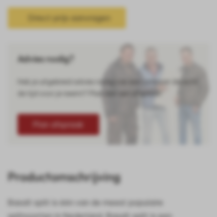
Direct prijs aanvragen
Advies nodig?
Heb je uitgebreid advies nodig van een verkoper die echt
de tijd voor je neemt? Plan dan een afspraak!
Plan afspraak
Productomschrijving
Basalt split is één van de meest populaire
splitsoorten in Nederland. Basalt split is een