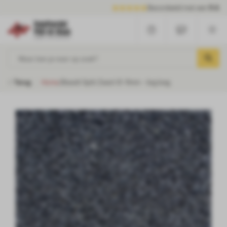
Beoordeeld met een
9.6
Waar ben je naar op zoek?
Terug
Home
/
Basalt Split Zwart 8-11mm - big bag