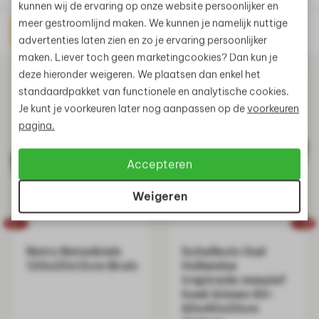
kunnen wij de ervaring op onze website persoonlijker en
meer gestroomlijnd maken. We kunnen je namelijk nuttige
Direct prijs aanvragen
Gerelateerde producten
advertenties laten zien en zo je ervaring persoonlijker
maken. Liever toch geen marketingcookies? Dan kun je
deze hieronder weigeren. We plaatsen dan enkel het
standaardpakket van functionele en analytische cookies.
Je kunt je voorkeuren later nog aanpassen op de
voorkeuren
pagina.
Accepteren
Weigeren
Retro Betonbiels
Schellevis Oud
120x20x12cm Bruin
Hollandse
traptrede massief
hoek binnen 60-
60x40x20cm