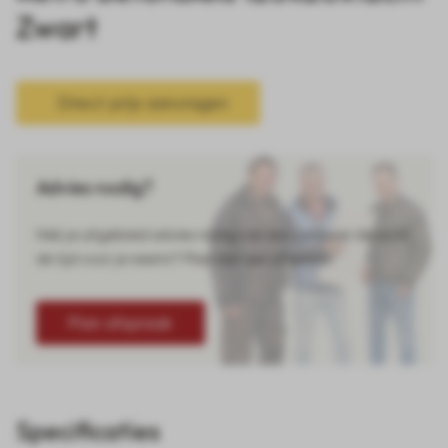
Zwart
Direct prijs aanvragen
Advies nodig?
Heb je uitgebreid advies nodig van een verkoper die echt
de tijd voor je neemt? Plan dan een afspraak!
Plan afspraak
Specificaties