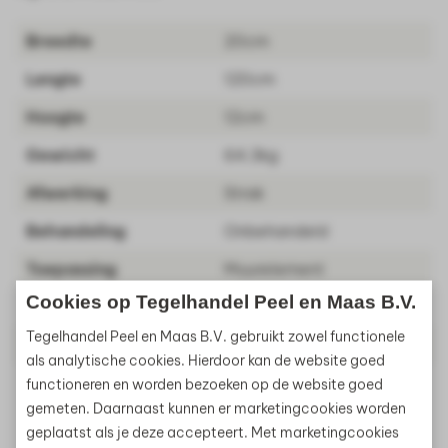
Breedte
20cm
Lengte
120cm
Hoogte
12cm
Gewicht
64.3kg
Afwerking
Strak
Behandeling
Onbehandeld
Toepassing
Muurelement
Cookies op Tegelhandel Peel en Maas B.V.
Materiaal
Beton
Tegelhandel Peel en Maas B.V. gebruikt zowel functionele
Artikelnummer
600009
als analytische cookies. Hierdoor kan de website goed
functioneren en worden bezoeken op de website goed
gemeten. Daarnaast kunnen er marketingcookies worden
geplaatst als je deze accepteert. Met marketingcookies