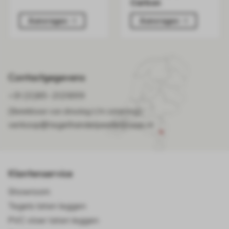
Carbon
Aanvragen
Aanvragen
Contactgegevens
+31 (0)85-2121899
(Bereikbaar van dinsdag t/m zaterdag)
verkoop@tegelhandelpeelenmaas.nl
Klantenservice
Showroom
Tegels laten leggen
PVC vloer laten leggen