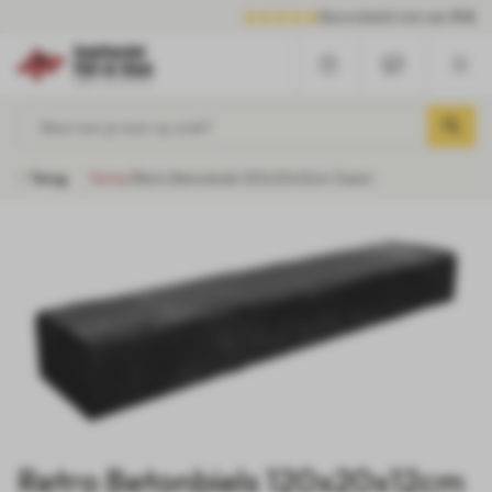
Beoordeeld met een
9.6
Waar ben je naar op zoek?
Terug
Home
/
Retro Betonbiels 120x20x12cm Zwart
Retro Betonbiels 120x20x12cm