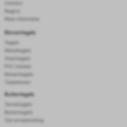
Contact
Regio's
Meer informatie
Binnentegels
Tegels
Wandtegels
Vloertegels
PVC vloeren
Binnentegels
Toebehoren
Buitentegels
Terrastegels
Buitentegels
Tuin en bestrating