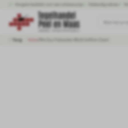
Hoogste kwaliteit voor een scherpe prijs
Deskundig advies
Gr
Waar ben je n
Terug
Home
/
Mini Duo Palissaden Ø6x8,3x40cm Zwart