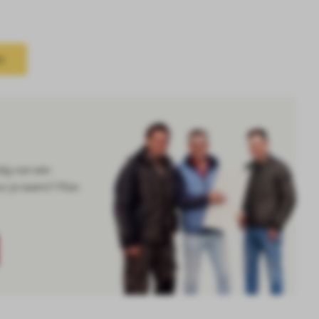
n
dig van een
or je neemt? Plan