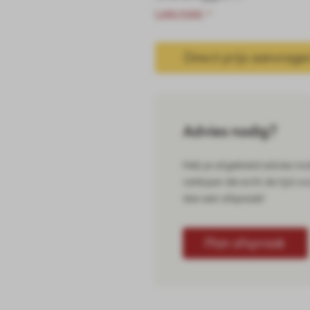
Lees meer
Direct prijs aanvrage
Advies nodig?
Heb je uitgebreid advies no
verkoper die echt de tijd vo
dan een afspraak!
Plan afspraak