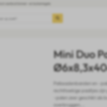
oot aanbod binnen- en buitentegels
aar op zoek?
Mini Duo P
Ø6x8,3x40
Palissadenbanden en -pal
rechthoekige paaltjes zij
-palen zeer geschikt als 
overbruggen....