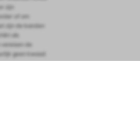
r zijn
order of om
t zijn de banden
hikt als
e vereisen de
urlijk geen kwaad
metingen.