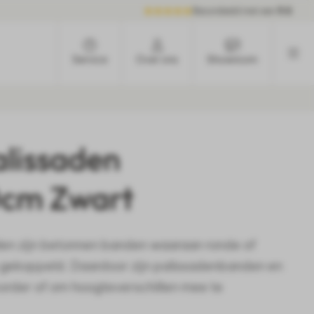
Beoordeeld met een
9.6
Service
Over ons
Showroom
alissaden
cm Zwart
en zijn betonnen banden waaraan ronde of
n gekoppeld. Daardoor zijn palissadenbanden en
border of om hoogteverschillen mee te