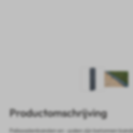
Productomschrijving
Palissadenbanden en -palen zijn betonnen ban