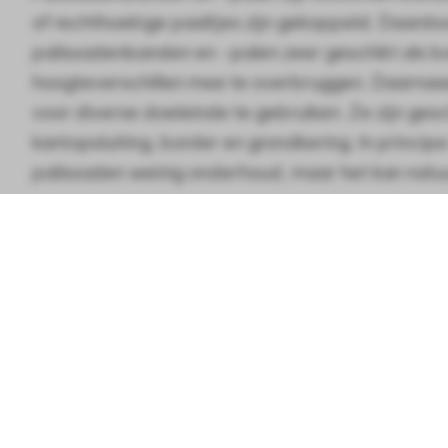
of rechthoekige paaltjes zijn gekoppeld. Daardoo
palissadenbanden en -palen zeer geschikt als b
hoogteverschillen mee te overbruggen. Daarnaas
voor diverse doeleinde te gebruiken. Ze zijn gesc
kantopsluiting, border en grondkering. In princip
palissaden weinig onderhoud, maar het kan natu
om ze af en toe eens schoon te spuiten.
Mini Duo Palissaden Ø6x8,3x40cm Zwart
Palissadebanden en paaltjes en zijn er in veel af
Specificaties
Breedte
8.3cm