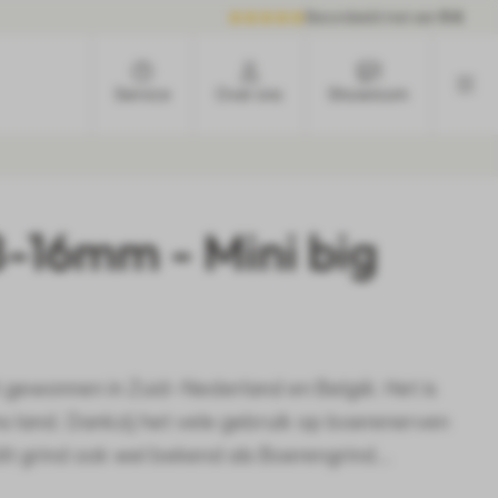
Beoordeeld met een
9.6
Service
Over ons
Showroom
8-16mm - Mini big
 gewonnen in Zuid-Nederland en België. Het is
s land. Dankzij het vele gebruik op boerenerven
dit grind ook wel bekend als Boerengrind...