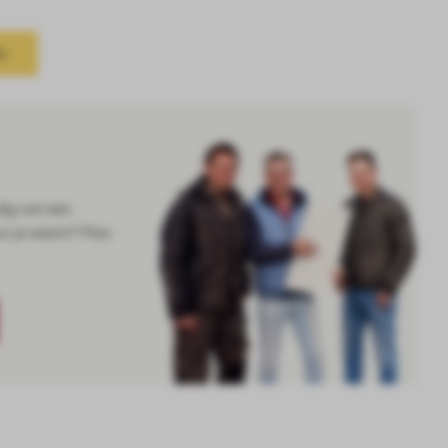
n
dig van een
or je neemt? Plan