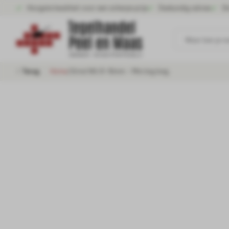
Hoogste kwaliteit voor een scherpe prijs
Deskundig advies
Gr
Waar ben je n
Terug
Home
/
Grind Wit 8-16mm - Mini big bag