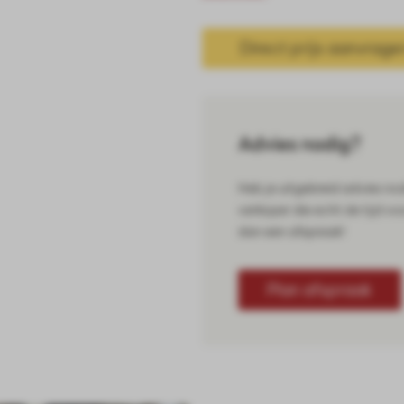
Direct prijs aanvrage
Advies nodig?
Heb je uitgebreid advies no
verkoper die echt de tijd vo
dan een afspraak!
Plan afspraak