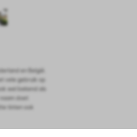
erland en België.
et vele gebruik op
ook wel bekend als
de naam doet
te tinten ook