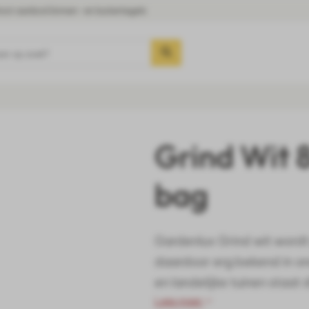
oot aanbod binnen- en buitentegels
aar op zoek?
Grind Wit 
bag
Gardenlux Grind wit wordt
daardoor erg bekend in on
en landelijke tuinen staat 
Lees meer