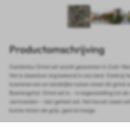
Productomschrijving
Gardenlux Grind wit wordt gewonnen in Zuid-Ned
Het is daardoor erg bekend in ons land. Dankzij h
boerenerven en landelijke tuinen staat dit grind 
Boerengrind. Grind wit is – in tegenstelling tot 
vermoeden – niet geheel wit. Het bevat naast wit
bonte tinten als grijs, geel en beige.