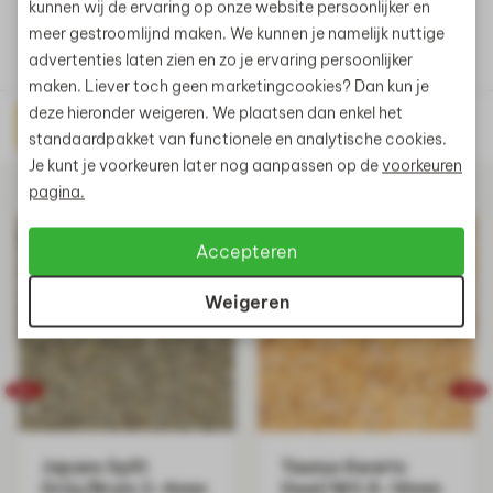
kunnen wij de ervaring op onze website persoonlijker en
meer gestroomlijnd maken. We kunnen je namelijk nuttige
advertenties laten zien en zo je ervaring persoonlijker
maken. Liever toch geen marketingcookies? Dan kun je
deze hieronder weigeren. We plaatsen dan enkel het
Direct prijs aanvragen
Gerelateerde producten
standaardpakket van functionele en analytische cookies.
Je kunt je voorkeuren later nog aanpassen op de
voorkeuren
pagina.
Accepteren
Weigeren
Japans Split
Taunus Kwarts
Grijs/Bruin 2-6mm
Geel/Wit 8-16mm