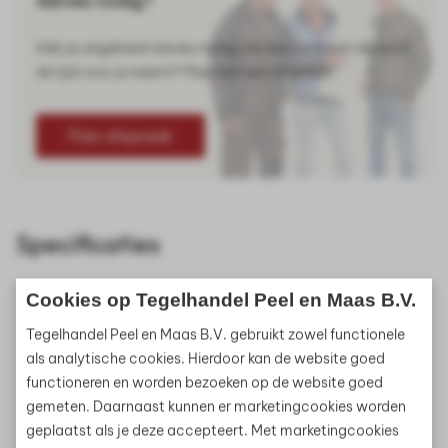
Advies nodig?
Heb je uitgebreid advies nodig van een verkoper die echt
de tijd voor je neemt? Plan dan een afspraak!
Plan afspraak
Specificaties
Cookies op Tegelhandel Peel en Maas B.V.
Grindmaat
6/14mm
Tegelhandel Peel en Maas B.V. gebruikt zowel functionele
Gewicht
750kg
als analytische cookies. Hierdoor kan de website goed
Materiaal
Split
functioneren en worden bezoeken op de website goed
gemeten. Daarnaast kunnen er marketingcookies worden
Artikelnummer
350439
geplaatst als je deze accepteert. Met marketingcookies