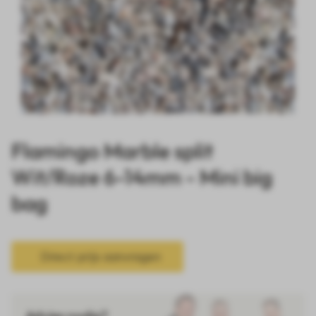
Flamingo Marble split
Wit/Roze 6-14mm - Mini big
bag
Direct prijs aanvragen