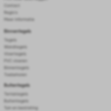
Contact
Regio's
Meer informatie
Binnentegels
Tegels
Wandtegels
Vloertegels
PVC vloeren
Binnentegels
Toebehoren
Buitentegels
Terrastegels
Buitentegels
Tuin en bestrating