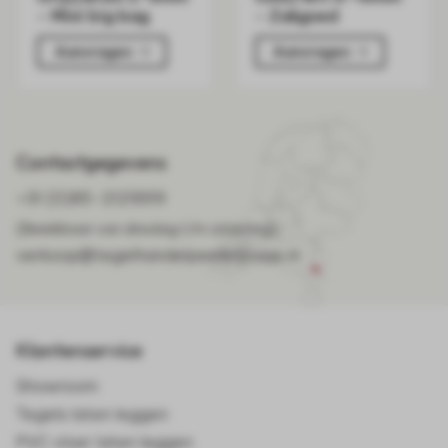
- Mini big bag
- Zakgoed
Aanvragen
Aanvragen
Contactgegevens
+31 (0)85-2121899
(Bereikbaar van dinsdag t/m zaterdag)
verkoop@tegelhandelpeelenmaas.nl
Klantenservice
Showroom
Tegels laten leggen
PVC vloer laten leggen