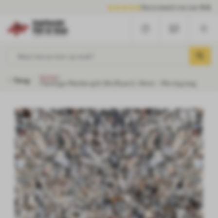
Beoordeeld met een
9.6
Waar ben je naar op zoek?
Home
/
Terug
Flamingo Marble split Wit/Roze 6-14mm - Mini big bag