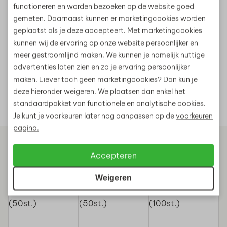
Hoogwaardig kunststof
Materiaal
functioneren en worden bezoeken op de website goed
HDPE
gemeten. Daarnaast kunnen er marketingcookies worden
geplaatst als je deze accepteert. Met marketingcookies
900532
Artikelnummer
kunnen wij de ervaring op onze website persoonlijker en
meer gestroomlijnd maken. We kunnen je namelijk nuttige
advertenties laten zien en zo je ervaring persoonlijker
maken. Liever toch geen marketingcookies? Dan kun je
deze hieronder weigeren. We plaatsen dan enkel het
standaardpakket van functionele en analytische cookies.
Direct prijs aanvragen
Gerelateerde producten
Je kunt je voorkeuren later nog aanpassen op de
voorkeuren
pagina.
Accepteren
Weigeren