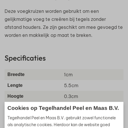
Deze voegkruizen worden gebruikt om een
gelijkmatige voeg te creëren bij tegels zonder
afstand houders. Ze zijn geschikt om mee gevoegd te
worden en makkelijk op maat te breken.
Specificaties
1cm
Breedte
5.5cm
Lengte
0.3cm
Hoogte
2kg
Gewicht
Cookies op Tegelhandel Peel en Maas B.V.
Tegelhandel Peel en Maas B.V. gebruikt zowel functionele
Terras
Toepassing
als analytische cookies. Hierdoor kan de website goed