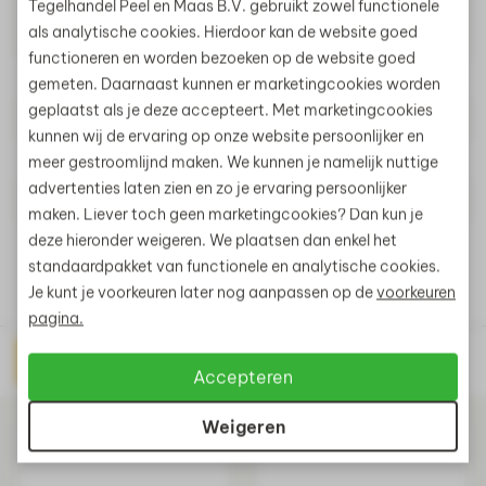
Aanvullende
Douchebak set 90x90
Tegelhandel Peel en Maas B.V. gebruikt zowel functionele
als analytische cookies. Hierdoor kan de website goed
Eigenschappen
(16+16+4)
functioneren en worden bezoeken op de website goed
Aantal In Doos
36
gemeten. Daarnaast kunnen er marketingcookies worden
geplaatst als je deze accepteert. Met marketingcookies
R-waarde
R11
kunnen wij de ervaring op onze website persoonlijker en
Formaat
15x15
meer gestroomlijnd maken. We kunnen je namelijk nuttige
advertenties laten zien en zo je ervaring persoonlijker
Artikelnummer
KS001695
maken. Liever toch geen marketingcookies? Dan kun je
deze hieronder weigeren. We plaatsen dan enkel het
standaardpakket van functionele en analytische cookies.
Je kunt je voorkeuren later nog aanpassen op de
voorkeuren
pagina.
Direct prijs aanvragen
Gerelateerde producten
Accepteren
Weigeren