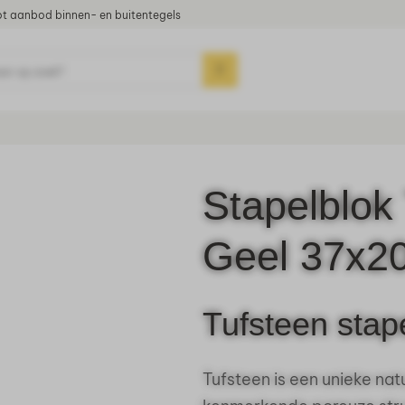
t aanbod binnen- en buitentegels
aar op zoek?
Stapelblok
Geel 37x2
Tufsteen stap
Tufsteen is een unieke nat