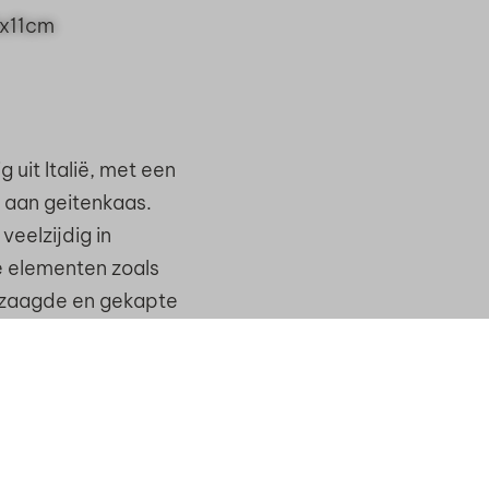
 uit Italië, met een
 aan geitenkaas.
eelzijdig in
e elementen zoals
ezaagde en gekapte
buuste uitstraling.
Stapelblok Tufsteen gezaagd Geel 37x20x11cm
akkelijk water op,
gen. Dit versterkt
et een uitstekende
ge uitstraling.