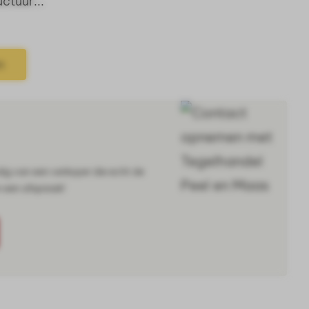
ctuur...
n
dig van een verkoper die echt de
n een afspraak!