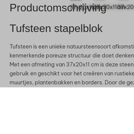
Productomschrijving
Tufsteen stapelblok
Tufsteen is een unieke natuursteensoort afkomstig
kenmerkende poreuze structuur die doet denken
Met een afmeting van 37x20x11 cm is deze steen v
gebruik en geschikt voor het creëren van rustiek
muurtjes, plantenbakken en borders. Door de g
afwerking behoudt de tufsteen zijn natuurlijke, ro
Dankzij de poreuze structuur neemt tufsteen gem
wat het een ideale basis maakt voor mossen en al
het natuurlijke karakter van de steen en maakt h
keuze voor een tuin met een organische en levendi