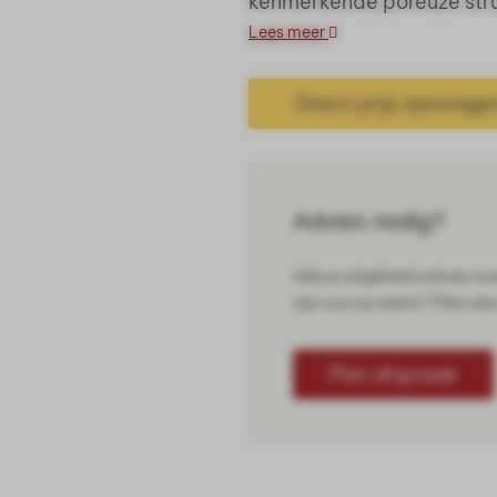
kenmerkende poreuze stru
Lees meer
Direct prijs aanvrage
Advies nodig?
Heb je uitgebreid advies no
tijd voor je neemt? Plan da
Plan afspraak