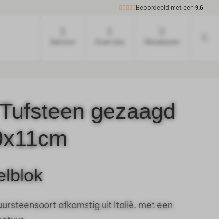
Beoordeeld met een
9.6
Service
Over ons
Showroom
 Tufsteen gezaagd
0x11cm
elblok
uursteensoort afkomstig uit Italië, met een