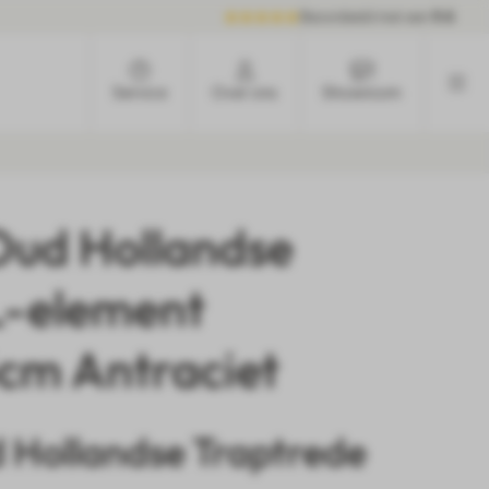
Beoordeeld met een
9.6
Service
Over ons
Showroom
 Oud Hollandse
L-element
cm Antraciet
d Hollandse Traptrede