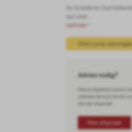
De Schellevis Oud Hollands
het creë...
Lees meer
Direct prijs aanvrage
Advies nodig?
Heb je uitgebreid advies no
verkoper die echt de tijd vo
dan een afspraak!
Plan afspraak