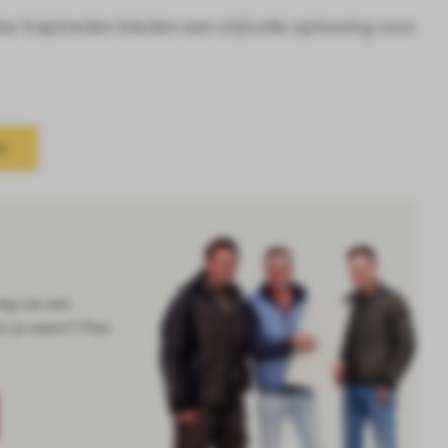
e traptreden bieden een stijlvolle oplossing voor
n
dig van een
or je neemt? Plan