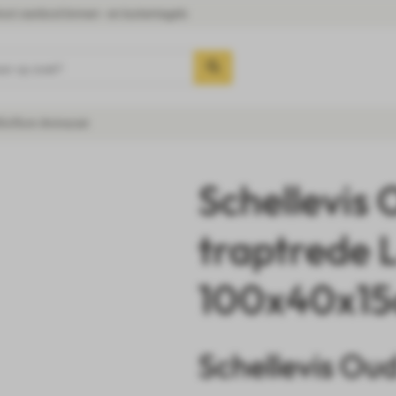
oot aanbod binnen- en buitentegels
aar op zoek?
40x15cm Antraciet
Schellevis
traptrede 
100x40x15
Schellevis Ou