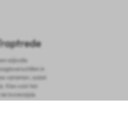
Traptrede
n stijlvolle
ogteverschillen in
wee varianten, zodat
p. Kies voor het
n de bovenzijde
r het praktische L-
e L-element 100x40x15cm Antraciet
r een nette