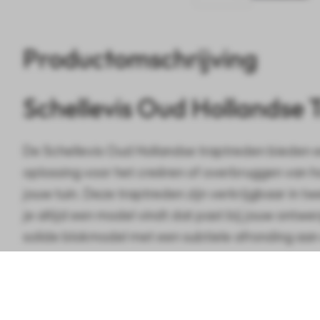
Productomschrijving
Schellevis Oud Hollandse 
De Schellevis Oud Hollandse traptreden bieden ee
oplossing voor het creëren of overbruggen van ho
jouw tuin. Deze traptreden zijn verkrijgbaar in t
je altijd een model vindt dat past bij jouw ontwer
solide blokmodel met een subtiele afronding aa
voor een strakke en tijdloze uitstraling, of ga voo
Schellevis Oud Hollandse traptred
model met een korte opstaande rand, ideaal voo
afwerking.