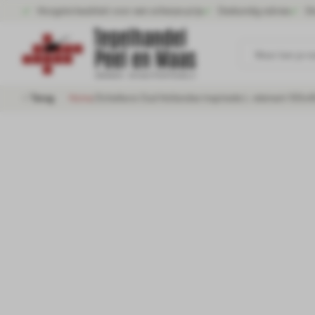
Hoogste kwaliteit voor een scherpe prijs
Deskundig advies
Gr
Waar ben je n
Terug
Home
/
Schellevis Oud Hollandse traptrede L-element 100x