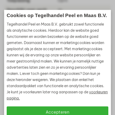
Toepassing
Oprit
Geschikt voor oprit
Ja
Cookies op Tegelhandel Peel en Maas B.V.
Leggen met voeg
ja
Tegelhandel Peel en Maas B.V. gebruikt zowel functionele
Kleurvast
3 sterren
als analytische cookies. Hierdoor kan de website goed
functioneren en worden bezoeken op de website goed
Krasvastheid
4 sterren
gemeten. Daarnaast kunnen er marketingcookies worden
Onderhoudsvriendelijk
geplaatst als je deze accepteert. Met marketingcookies
2 sterren
kunnen wij de ervaring op onze website persoonlijker en
Stroefheid
4 sterren
meer gestroomlijnd maken. We kunnen je namelijk nuttige
advertenties laten zien en zo je ervaring persoonlijker
Materiaal
Beton
maken. Liever toch geen marketingcookies? Dan kun je
Formaat
120x120
deze hieronder weigeren. We plaatsen dan enkel het
standaardpakket van functionele en analytische cookies.
Artikelnummer
200772
Je kunt je voorkeuren later nog aanpassen op de
voorkeuren
pagina.
Accepteren