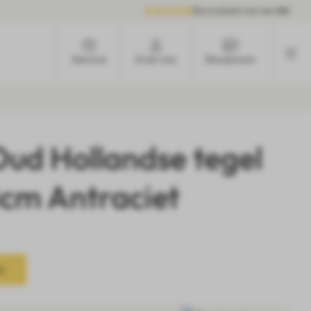
Beoordeeld met een
9.6
Service
Over ons
Showroom
Oud Hollandse tegel
cm Antraciet
n