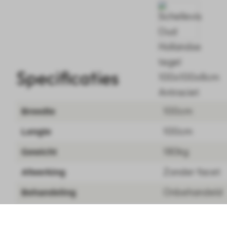
Specificaties
100cm
Breedte
100cm
Lengte
180kg
Gewicht
Zonder facet
Afwerking
Onbehandeld
Behandeling
Oprit
Toepassing