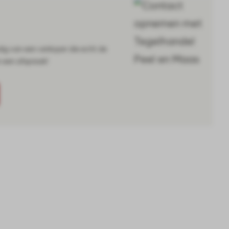
dig van een verkoper die echt de
n een afspraak!