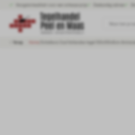
Hoogste kwaliteit voor een scherpe prijs
Deskundig advies
Gr
Waar ben je n
Home
/
Schellevis Oud Hollandse tegel 100x100x8cm Antraci
Terug