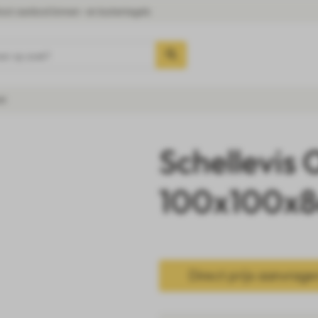
oot aanbod binnen- en buitentegels
aar op zoek?
et
Schellevis 
100x100x8
Direct prijs aanvrage