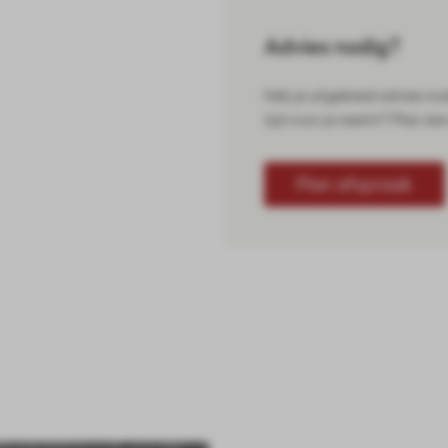
Advies nodig?
Heb je uitgebreid advies no
tijd voor je neemt? Plan da
Plan afspraak