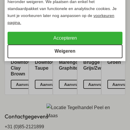
hieronder weigeren. We plaatsen dan enkel het
standaardpakket van functionele en analytische cookies. Je
kunt je voorkeuren later nog aanpassen op de
voorkeuren
pagina.
Accepteren
Cera3line
Cera3line
Ceramica
Strato
Rubberteg
Weigeren
90x90x3cm
90x90x3cm
59,5x59,5x2cm
20x30x6cm
50x50x3c
Downtown
Downtown
Marengo
Brugge
Groen
Clay
Taupe
Graphite
Grijs/Zwart
Brown
Aanvragen
Aanvragen
Aanvragen
Aanvragen
Aanvrag
Contactgegevens
+31 (0)85-2121899