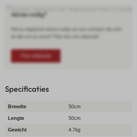
Advies nodig?
Heb je uitgebreid advies nodig van een verkoper die echt
de tijd voor je neemt? Plan dan een afspraak!
Plan afspraak
Specificaties
Breedte
50cm
Lengte
50cm
Gewicht
4.7kg