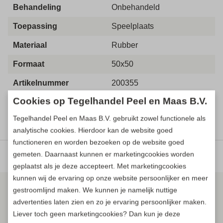
Behandeling
Onbehandeld
Toepassing
Speelplaats
Materiaal
Rubber
Formaat
50x50
Artikelnummer
200355
Cookies op Tegelhandel Peel en Maas B.V.
Tegelhandel Peel en Maas B.V. gebruikt zowel functionele als
analytische cookies. Hierdoor kan de website goed
functioneren en worden bezoeken op de website goed
gemeten. Daarnaast kunnen er marketingcookies worden
Direct prijs aanvragen
Gerelateerde producten
geplaatst als je deze accepteert. Met marketingcookies
kunnen wij de ervaring op onze website persoonlijker en meer
gestroomlijnd maken. We kunnen je namelijk nuttige
advertenties laten zien en zo je ervaring persoonlijker maken.
Liever toch geen marketingcookies? Dan kun je deze