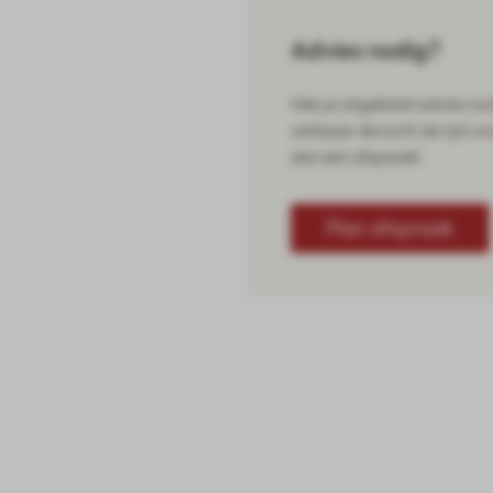
Advies nodig?
Heb je uitgebreid advies no
verkoper die echt de tijd vo
dan een afspraak!
Plan afspraak