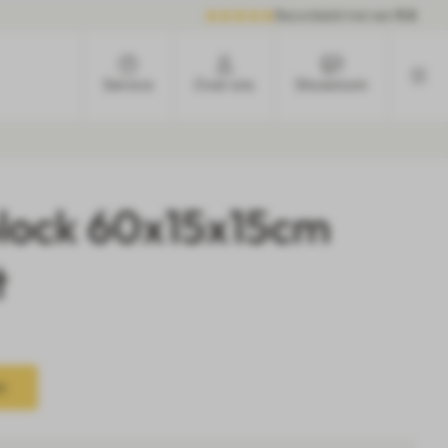
Beoordeeld met een
9.6
Service
Over ons
Showroom
block 60x15x15cm
t
n