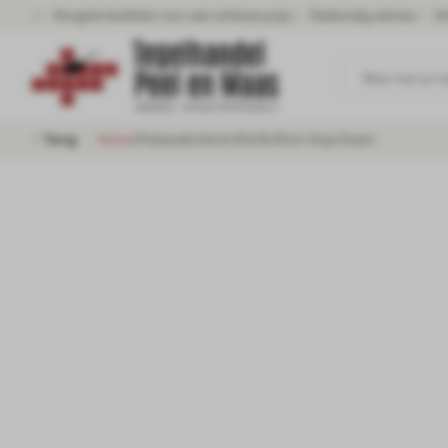
Hoogste kwaliteit voor een scherpe prijs
Deskundig advies
Gr
Waar ben je n
Terug
Home
/
Palissade block 60x15x15cm Grijs/Zwart