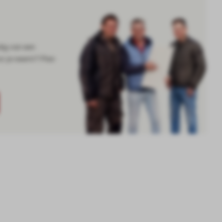
dig van een
or je neemt? Plan