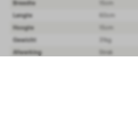
Breedte
15cm
Lengte
60cm
Hoogte
15cm
Gewicht
31kg
Afwerking
Strak
Behandeling
Onbehandeld
Palissade block 60x15x15cm Gr
Toepassing
Muurelement
Materiaal
Beton
Artikelnummer
500226