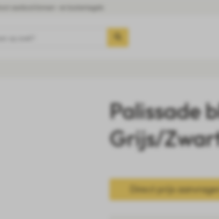
oot aanbod binnen- en buitentegels
aar op zoek?
Palissade 
Grijs/Zwar
Direct prijs aanvrage