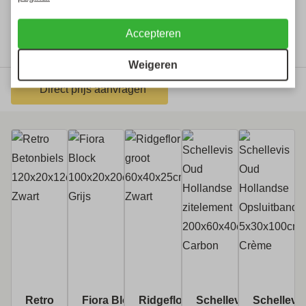
Accepteren
Weigeren
Direct prijs aanvragen
Gerelateerde producten
Retro
Fiora Block
Ridgeflor
Schellevis
Schellevis