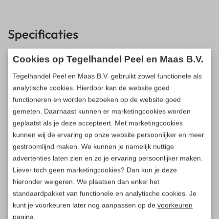
Specificaties
Cookies op Tegelhandel Peel en Maas B.V.
Breedte
13cm
Tegelhandel Peel en Maas B.V. gebruikt zowel functionele als
Lengte
32cm
analytische cookies. Hierdoor kan de website goed
Hoogte
11cm
functioneren en worden bezoeken op de website goed
gemeten. Daarnaast kunnen er marketingcookies worden
Gewicht
9.8kg
geplaatst als je deze accepteert. Met marketingcookies
kunnen wij de ervaring op onze website persoonlijker en meer
Afwerking
Strak
gestroomlijnd maken. We kunnen je namelijk nuttige
Behandeling
Gekloofd
advertenties laten zien en zo je ervaring persoonlijker maken.
Liever toch geen marketingcookies? Dan kun je deze
Toepassing
Muurelement
hieronder weigeren. We plaatsen dan enkel het
Materiaal
Beton
standaardpakket van functionele en analytische cookies. Je
kunt je voorkeuren later nog aanpassen op de
voorkeuren
Artikelnummer
600226
pagina.