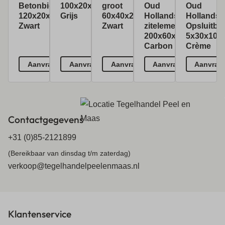
Betonbiels
100x20x20cm
groot
Oud
Oud
120x20x12cm
Grijs
60x40x25cm
Hollandse
Hollandse
Zwart
Zwart
zitelement
Opsluitba
200x60x40cm
5x30x100
Carbon
Crème
Aanvragen
Aanvragen
Aanvragen
Aanvragen
Aanvrag
Contactgegevens
+31 (0)85-2121899
(Bereikbaar van dinsdag t/m zaterdag)
verkoop@tegelhandelpeelenmaas.nl
Klantenservice