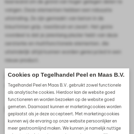
keerwand om de grond van hoger gelegen delen te
vangen. Deze elementen hebben een robuuste
uitstraling. Ze zijn gemaakt van beton in de
kleurtinten grijs, roestbruin en zwart. Het grote
voordeel is dat je jarenlang plezier hebt van deze
oersterke en multifunctionele elementen, die
uiteindelijk altijd kunnen worden gerecycled in een
nieuw product.
Cookies op Tegelhandel Peel en Maas B.V.
De L-element heeft een afmeting van 50x30x40cm,
weergegeven met lxbxh.
Tegelhandel Peel en Maas B.V. gebruikt zowel functionele
als analytische cookies. Hierdoor kan de website goed
functioneren en worden bezoeken op de website goed
gemeten. Daarnaast kunnen er marketingcookies worden
Specificaties
geplaatst als je deze accepteert. Met marketingcookies
kunnen wij de ervaring op onze website persoonlijker en
Breedte
30cm
meer gestroomlijnd maken. We kunnen je namelijk nuttige