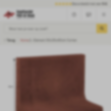
Beoordeeld met een
9.6
Waar ben je naar op zoek?
Terug
Home
/
L-Element 50x30x40cm Corten