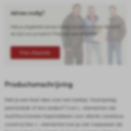
Advies nodig?
Heb je uitgebreid advies nodig van een verkoper die echt
de tijd voor je neemt? Plan dan een afspraak!
Plan afspraak
Productomschrijving
Heb je een leuk idee voor een bankje, houtopslag,
plantenbak of iets anders? U en L-elementen zijn
multifunctionele hulpmiddelen voor allerlei creatieve
constructies. L-elementen kun je ook toepassen als