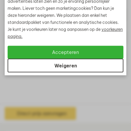
advertenties laten zien en zo je ervaring persoonlijker
Lengte
50cm
maken. Liever toch geen marketingcookies? Dan kun je
Hoogte
40cm
deze hieronder weigeren. We plaatsen dan enkel het
standaardpakket van functionele en analytische cookies.
Gewicht
52kg
Je kunt je voorkeuren later nog aanpassen op de
voorkeuren
pagina.
Behandeling
Onbehandeld
Toepassing
Muurelement
Accepteren
Materiaal
Beton
Weigeren
Artikelnummer
600731
Direct prijs aanvragen
Gerelateerde producten