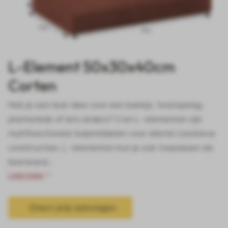
L-Element 50x30x40cm
Corten
Heb je een leuk idee voor een bankje, houtopslag,
plantenbak of iets anders? U en L-elementen zijn
multifunctionele hulpmiddelen voor allerlei creatieve
constructies. L-elementen kun je ook toepassen als
keerwand...
Lees meer
Direct prijs aanvragen