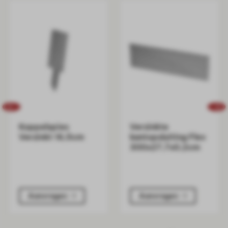
Koppelspies
Verzinkte
Verzinkt 16,5cm
kantopsluiting Flex
300x27,7x0,2cm
Aanvragen
Aanvragen