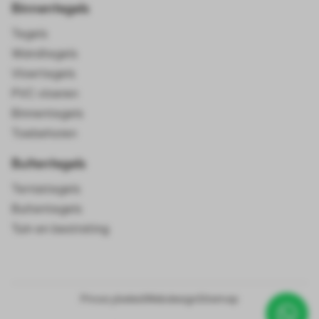
Binnentegels
Tegels
Wandtegels
Vloertegels
PVC vloeren
Binnentegels
Toebehoren
Buitentegels
Terrastegels
Buitentegels
Tuin en bestrating
Privacybeleid
Webdesign
Sitemap