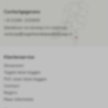
Contactgegevens
+31 (0)85-2121899
(Bereikbaar van dinsdag t/m zaterdag)
verkoop@tegelhandelpeelenmaas.nl
Klantenservice
Showroom
Tegels laten leggen
PVC vloer laten leggen
Contact
Regio's
Meer informatie