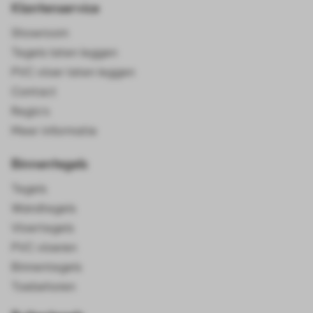
Klantenservice
Showroom
Tegels laten leggen
PVC vloer laten leggen
Contact
Regio's
Meer informatie
Binnentegels
Tegels
Wandtegels
Vloertegels
PVC vloeren
Binnentegels
Toebehoren