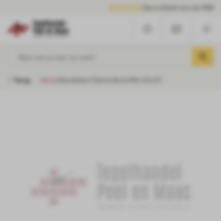
Beoordeeld met een
9.6
Waar ben je naar op zoek?
Terug
Home
/
KeraSelect Demre Bone Mat 20x25