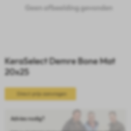
KeraSelect Demre Bone Mat
20x25
Direct prijs aanvragen
Advies nodig?