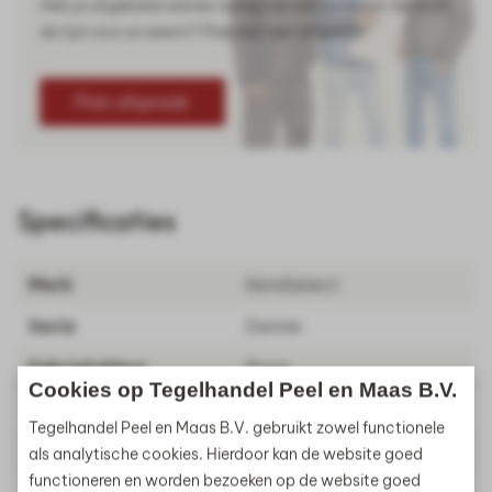
Heb je uitgebreid advies nodig van een verkoper die echt
de tijd voor je neemt? Plan dan een afspraak!
Plan afspraak
Specificaties
Merk
KeraSelect
Serie
Demre
Fabriekskleur
Bone
Cookies op Tegelhandel Peel en Maas B.V.
Uitvoering
Mat
Tegelhandel Peel en Maas B.V. gebruikt zowel functionele
Breedte
20
als analytische cookies. Hierdoor kan de website goed
functioneren en worden bezoeken op de website goed