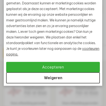
Lengte
25
gemeten. Daarnaast kunnen er marketingcookies worden
geplaatst als je deze accepteert. Met marketingcookies
Aantal In Doos
20
kunnen wij de ervaring op onze website persoonlijker en
Artikelnummer
KS003158
meer gestroomlijnd maken. We kunnen je namelijk nuttige
advertenties laten zien en zo je ervaring persoonlijker
maken. Liever toch geen marketingcookies? Dan kun je
deze hieronder weigeren. We plaatsen dan enkel het
standaardpakket van functionele en analytische cookies.
Je kunt je voorkeuren later nog aanpassen op de
voorkeuren
Direct prijs aanvragen
pagina.
Gerelateerde producten
Accepteren
Weigeren