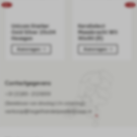
Unicom Starker
KeraSelect
Oxid Silver 25x34
Maasbracht Wit
Hexagon
90x90 (R)
Aanvragen
Aanvragen
Contactgegevens
+31 (0)85-2121899
(Bereikbaar van dinsdag t/m zaterdag)
verkoop@tegelhandelpeelenmaas.nl