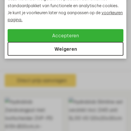
standaardpakket van functionele en analytische cookies.
Greenlabel
Ja
Je kunt je voorkeuren later nog aanpassen op de
voorkeuren
Materiaal
Hoogwaardig kunststof
pagina.
HDPE
Accepteren
Artikelnummer
900446
Weigeren
Direct prijs aanvragen
Gerelateerde producten