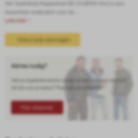
Het Hydroblob Koppelstuk BD (11xØ100 mm) is een
essentieel onderdeel voor he...
Lees meer
Direct prijs aanvragen
Advies nodig?
Heb je uitgebreid advies nodig van een verkoper die echt
de tijd voor je neemt? Plan dan een afspraak!
Plan afspraak