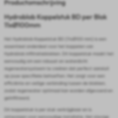
Productomschrijving
Hydroblob Koppelstuk BD per Blok
11xØ100mm
Het Hydroblob Koppelstuk BD (11xØ100 mm) is een
essentieel onderdeel voor het koppelen van
Hydroblob infiltratieblokken. Dit koppelstuk maakt het
eenvoudig om een robuust en waterdicht
regenwatersysteem te creëren dat perfect aansluit
op jouw specifieke behoeften. Het zorgt voor een
efficiënte en veilige verbinding tussen de blokken,
zodat regenwater optimaal kan worden afgevoerd en
geïnfiltreerd.
Dit koppelstuk is per stuk verkrijgbaar en is
ontworpen voor eenvoudige installatie. Het stevige