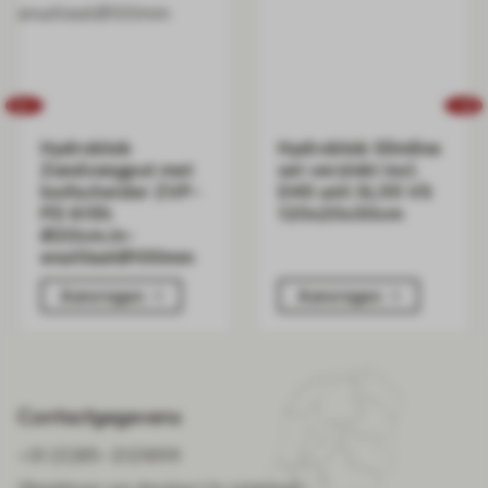
Hydroblob
Hydroblob Slimline
Zandvangput met
set verzinkt incl.
loofscheider ZVP-
D45 unit SL55 VS
PD 615h
120x20x30cm
Ø20cm,in-
enuitlaatØ100mm
Aanvragen
Aanvragen
Contactgegevens
+31 (0)85-2121899