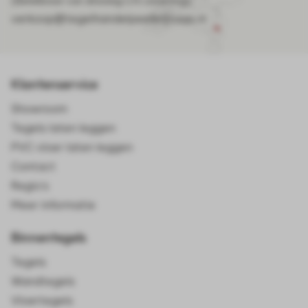
(Bereikbaar van dinsdag t/m zaterdag)
verkoop@tegelhandelpeelenmaas.nl
Klantenservice
Showroom
Tegels laten leggen
PVC vloer laten leggen
Contact
Regio's
Meer informatie
Binnentegels
Tegels
Wandtegels
Vloertegels