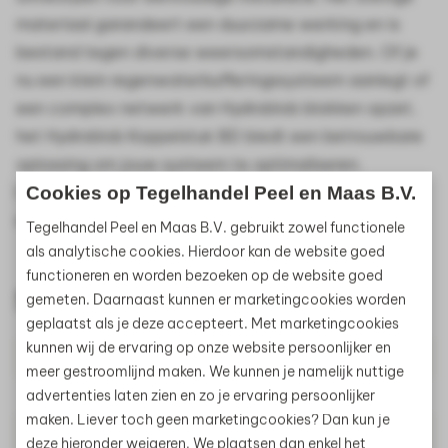
materiaal garandeert een duurzame werking en is
bestand tegen diverse weersomstandigheden. Of je
nu een klein regenwaterbufferingssysteem aanlegt of
een complex netwerk van Hydroblob blokken opzet,
het Hydroblob Koppelstuk BD biedt een betrouwbare
oplossing om jouw systeem te optimaliseren.
Combineer met andere Hydroblob accessoires voor
Cookies op Tegelhandel Peel en Maas B.V.
een compleet en onderhoudsarm regenwaterbeheer.
Tegelhandel Peel en Maas B.V. gebruikt zowel functionele
als analytische cookies. Hierdoor kan de website goed
functioneren en worden bezoeken op de website goed
Specificaties
gemeten. Daarnaast kunnen er marketingcookies worden
geplaatst als je deze accepteert. Met marketingcookies
kunnen wij de ervaring op onze website persoonlijker en
Diameter
100mm
meer gestroomlijnd maken. We kunnen je namelijk nuttige
Gewicht
0.1kg
advertenties laten zien en zo je ervaring persoonlijker
maken. Liever toch geen marketingcookies? Dan kun je
Toepassing
Wateropvangen
deze hieronder weigeren. We plaatsen dan enkel het