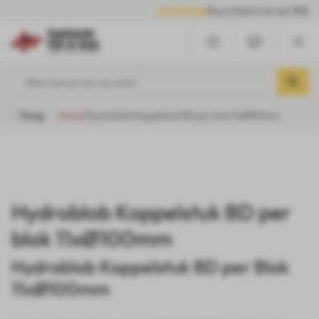
Beoordeeld met een
9.6
Waar ben je naar op zoek?
Terug
Home
/
Hydroblob Koppelstuk BD per blok 11xØ100mm
Hydroblob Koppelstuk BD per
blok 11xØ100mm
Hydroblob Koppelstuk BD per Blok
11xØ100mm