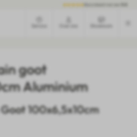
Beoordeeld met een
9.6
Service
Over ons
Showroom
in goot
0cm Aluminium
 Goot 100x6,5x10cm