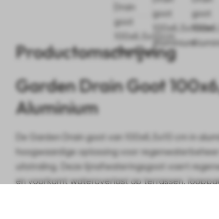
Productomschrijving
Garden Drain Goot 100x
Aluminium
De Garden Drain goot van 100x6,5x10 cm in alumi
hoogwaardige oplossing voor regenwaterbeheer
uitstraling. Deze lijnafwateringsgoot voert regen
en voorkomt wateroverlast op terrassen, looppa
verhardingen. Het slanke ontwerp en de lichte a
Ga
constructie maken deze goot ideaal voor modern