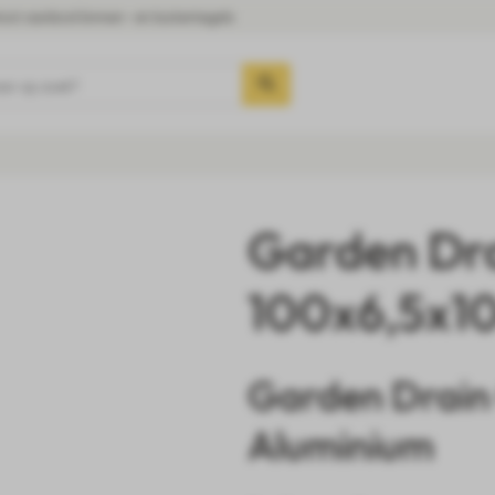
oot aanbod binnen- en buitentegels
aar op zoek?
Garden Dra
100x6,5x1
Garden Drain
Aluminium