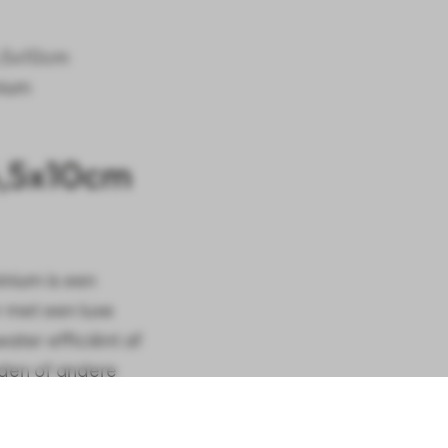
6,5x10cm
nium is een
 met een luxe
water efficiënt af
den of andere
luminium
rden Drain goot 100x6,5x10cm Aluminium
e buitenruimtes.