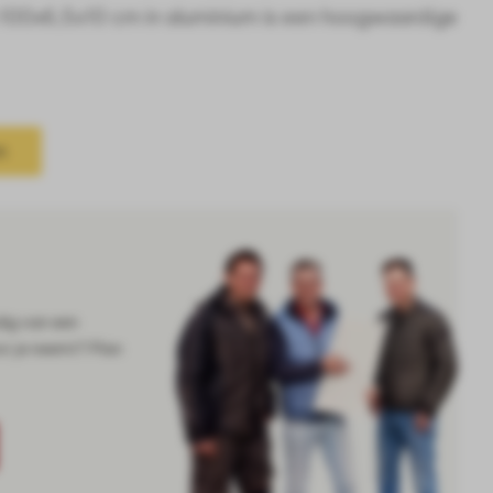
 100x6,5x10 cm in aluminium is een hoogwaardige
n
dig van een
or je neemt? Plan