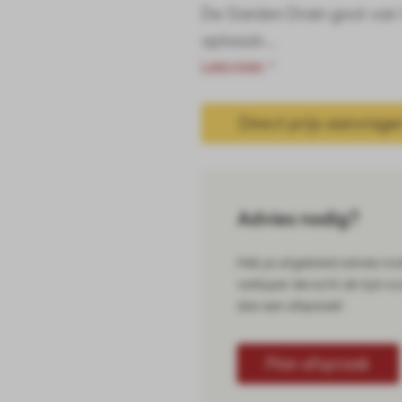
De Garden Drain goot van
oplossin...
Lees meer
Direct prijs aanvrage
Advies nodig?
Heb je uitgebreid advies no
verkoper die echt de tijd vo
dan een afspraak!
Plan afspraak