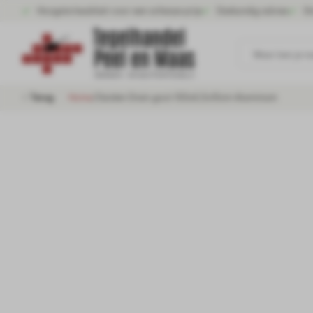
Hoogste kwaliteit voor een scherpe prijs
Deskundig advies
Gr
Waar ben je n
Terug
Home
/
Garden Drain goot 100x6,5x10cm Aluminium