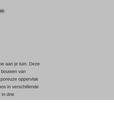
oe aan je tuin. Deze
et bouwen van
t poreuze oppervlak
os in verschillende
 in drie
nctionaliteit maar
100x20x20cm Antraciet