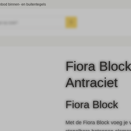
nbod binnen- en buitentegels
ar op zoek?
Fiora Blo
Antraciet
Fiora Block
Met de Fiora Block voeg je v