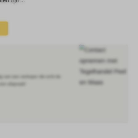
en zijn ...
ig van een verkoper die echt de
 een afspraak!