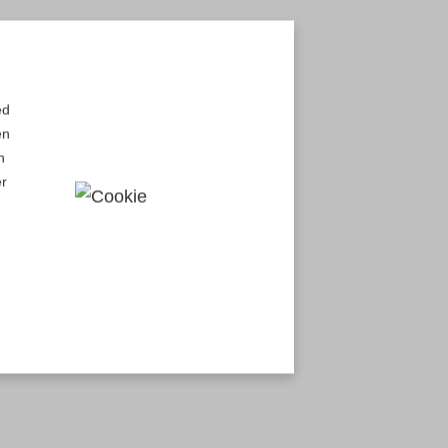
ed
en
n
er