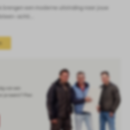
 brengen een moderne uitstraling naar jouw
steen-achti...
n
dig van een
or je neemt? Plan