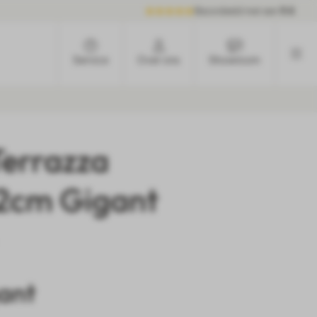
Beoordeeld met een
9.6
Service
Over ons
Showroom
errazza
2cm Gigant
ant