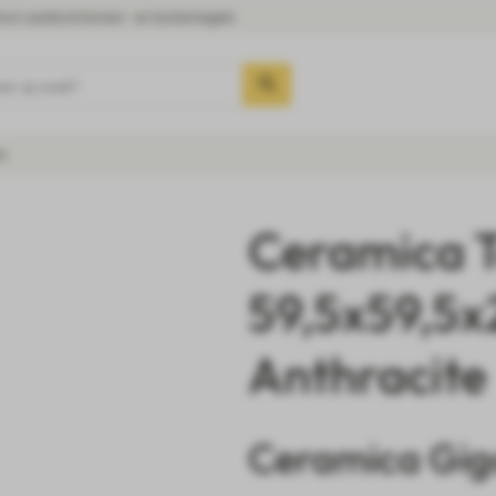
oot aanbod binnen- en buitentegels
aar op zoek?
e
Ceramica T
59,5x59,5x
Anthracite
Ceramica Gig