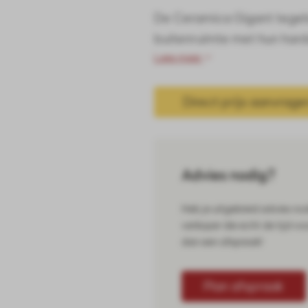
De Ceramica Gigant tegels
buitenruimte met hun hard
Lees meer
Direct prijs aanvrage
Advies nodig?
Heb je uitgebreid advies no
verkoper die echt de tijd vo
dan een afspraak!
Plan afspraak