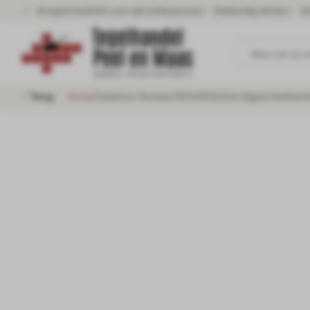
Hoogste kwaliteit voor een scherpe prijs
Deskundig advies
Gr
Waar ben je n
Terug
Home
/
Ceramica Terrazza 59,5x59,5x2cm Gigant Anthracit