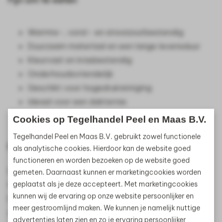
Warmte-, vorst- en strooizoutbestendig
Duurzaam materiaal en een lange levensduur
Kleurvast en krasbestendig
Onderhoudsvriendelijk
Geschikt voor hogedrukreiniging
Ideaal voor een dakterras
Cookies op Tegelhandel Peel en Maas B.V.
Tegelhandel Peel en Maas B.V. gebruikt zowel functionele
Belangrijk
als analytische cookies. Hierdoor kan de website goed
functioneren en worden bezoeken op de website goed
De kleuren en prints van de serie kunnen door
gemeten. Daarnaast kunnen er marketingcookies worden
geplaatst als je deze accepteert. Met marketingcookies
fotografie enigszins afwijken van de werkelijkheid.
kunnen wij de ervaring op onze website persoonlijker en
Elke keramische serie heeft een unieke print en
meer gestroomlijnd maken. We kunnen je namelijk nuttige
design, waardoor er natuurlijke variaties kunnen zijn.
advertenties laten zien en zo je ervaring persoonlijker