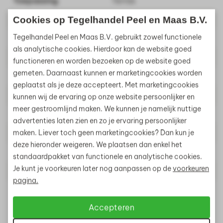
Toepassing
Terras
Greenlabel
Cookies op Tegelhandel Peel en Maas B.V.
Ja
Tegelhandel Peel en Maas B.V. gebruikt zowel functionele
Leggen met voeg
Ja
als analytische cookies. Hierdoor kan de website goed
Kleurvast
5 sterren
functioneren en worden bezoeken op de website goed
gemeten. Daarnaast kunnen er marketingcookies worden
Krasvastheid
5 sterren
geplaatst als je deze accepteert. Met marketingcookies
Onderhoudsvriendelijk
5 sterren
kunnen wij de ervaring op onze website persoonlijker en
meer gestroomlijnd maken. We kunnen je namelijk nuttige
Stroefheid
5 sterren
advertenties laten zien en zo je ervaring persoonlijker
Materiaal
maken. Liever toch geen marketingcookies? Dan kun je
Keramiek
deze hieronder weigeren. We plaatsen dan enkel het
Formaat
60x60
standaardpakket van functionele en analytische cookies.
Je kunt je voorkeuren later nog aanpassen op de
voorkeuren
Artikelnummer
204853
pagina.
Accepteren