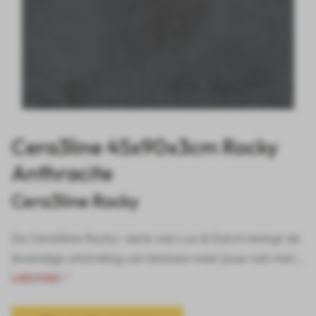
Cera3line 45x90x3cm Rocky
Anthracite
Cera3line Rocky
De Cera3line Rocky-serie van Lux & Dutch brengt de
levendige uitstraling van leisteen naar jouw tuin met...
Lees meer