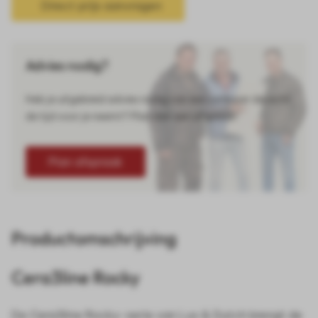
Direct prijs aanvragen
Advies nodig?
Heb je uitgebreid advies nodig van een verkoper die echt
de tijd voor je neemt? Plan dan een afspraak!
Plan afspraak
Productomschrijving
Cera3line Rocky
De Cera3line Rocky-serie van Lux & Dutch brengt de