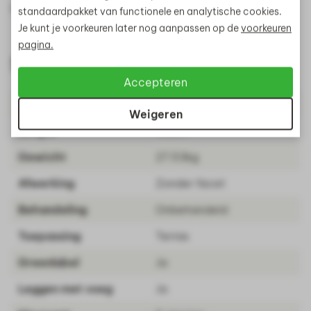
te bekijken voordat je een aankoop doet.
standaardpakket van functionele en analytische cookies.
Je kunt je voorkeuren later nog aanpassen op de
voorkeuren
pagina.
Specificaties
Accepteren
Breedte
90cm
Weigeren
Lengte
45cm
Gewicht
27.53kg
Afwerking
Zonder facet
Behandeling
Onbehandeld
Toepassing
Terras
Greenlabel
Ja
Leggen met voeg
Ja