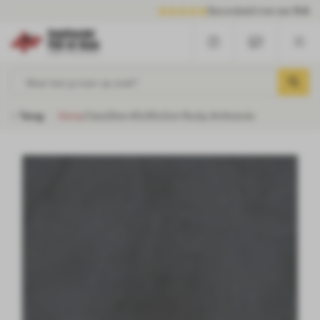
Beoordeeld met een
9.6
Waar ben je naar op zoek?
Terug
Home
/
Cera3line 45x90x3cm Rocky Anthracite