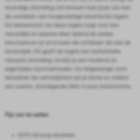
levendige uitstraling van leisteen naar jouw tuin met
de voordelen van hoogwaardige keramische tegels.
De leisteenlook van deze tegels zorgt voor een
natuurlijke en speelse sfeer dankzij de unieke
kleurnuances en structuren die zichtbaar zijn aan de
bovenzijde. Dit geeft de tegels een authentieke,
robuuste uitstraling, terwijl ze een moderne en
eigentijdse touch behouden. De langwerpige vorm
benadrukt de ruimtelijkheid van je terras en creëert
een warme, uitnodigende sfeer in jouw buitenruimte.
Fijn om te weten
100% full body keramiek