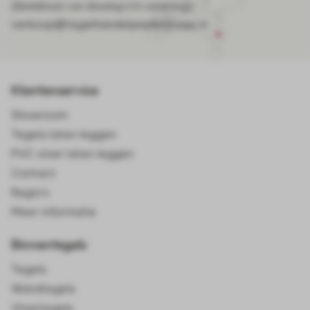
(Bereikbaar van dinsdag t/m zaterdag)
verkoop@tegelhandelpeelenmaas.nl
Klantenservice
Showroom
Tegels laten leggen
PVC vloer laten leggen
Contact
Regio's
Meer informatie
Binnentegels
Tegels
Wandtegels
Vloertegels