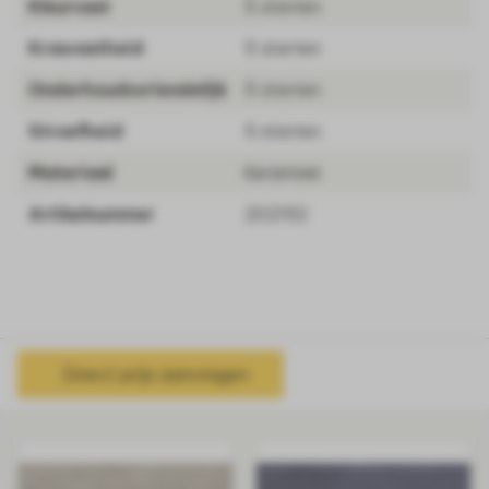
Kleurvast
5 sterren
Krasvastheid
5 sterren
Onderhoudsvriendelijk
5 sterren
Stroefheid
5 sterren
Materiaal
Keramiek
Artikelnummer
202192
Direct prijs aanvragen
Gerelateerde producten