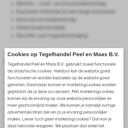
Warmte-, vorst- en strooizoutbestendig
Duurzaam materiaal en een lange levensduur
Kleurvast en krasbestendig
Onderhoudsvriendelijk
Geschikt voor hogedrukreiniging
Cookies op Tegelhandel Peel en Maas B.V.
Belangrijk
Tegelhandel Peel en Maas B.V. gebruikt zowel functionele
als analytische cookies. Hierdoor kan de website goed
De kleuren en prints van de serie kunnen door
functioneren en worden bezoeken op de website goed
fotografie enigszins afwijken van de werkelijkheid.
gemeten. Daarnaast kunnen er marketingcookies worden
Elke keramische serie heeft een unieke print en
geplaatst als je deze accepteert. Met marketingcookies
kunnen wij de ervaring op onze website persoonlijker en
design, waardoor er natuurlijke variaties kunnen zijn.
meer gestroomlijnd maken. We kunnen je namelijk nuttige
Dit maakt elke tegel uniek, maar betekent ook dat de
advertenties laten zien en zo je ervaring persoonlijker
kleuren en patronen kunnen afwijken van wat je online
maken. Liever toch geen marketingcookies? Dan kun je
ziet. We raden daarom aan om de tegels in het echt
deze hieronder weigeren. We plaatsen dan enkel het