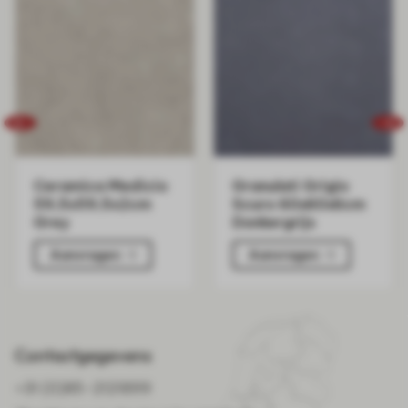
Ceramica Medicio
Granulati Grigio
59,5x59,5x2cm
Scuro 60x60x6cm
Grey
Donkergrijs
Aanvragen
Aanvragen
Contactgegevens
+31 (0)85-2121899