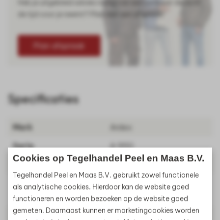
Heb je uitgebreid advies nodig van een verkoper die echt
de tijd voor je neemt? Plan dan een afspraak!
Plan afspraak
Specificaties
Merk
Ardex
Serie
A 950
Cookies op Tegelhandel Peel en Maas B.V.
Fabriekskleur
Grijs
Tegelhandel Peel en Maas B.V. gebruikt zowel functionele
Aanvullende
à 25 Kg
als analytische cookies. Hierdoor kan de website goed
Eigenschappen
functioneren en worden bezoeken op de website goed
gemeten. Daarnaast kunnen er marketingcookies worden
Artikelnummer
KS000325