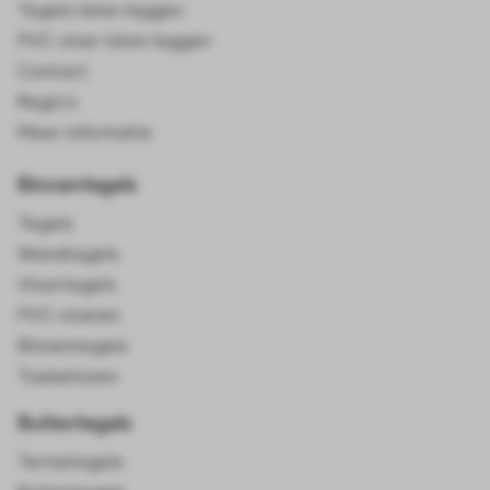
Tegels laten leggen
PVC vloer laten leggen
Contact
Regio's
Meer informatie
Binnentegels
Tegels
Wandtegels
Vloertegels
PVC vloeren
Binnentegels
Toebehoren
Buitentegels
Terrastegels