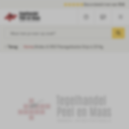
Beoordeeld met een
9.6
Waar ben je naar op zoek?
Terug
Home
/
Ardex A 950 Flexegalisatie Grijs à 25 Kg