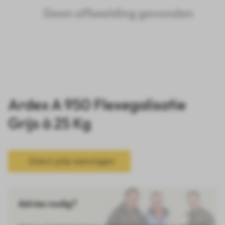
Ardex A 950 Flexegalisatie
Grijs à 25 Kg
Direct prijs aanvragen
Advies nodig?