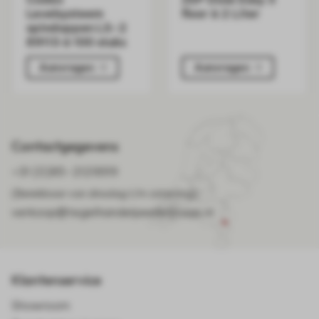
Levelsysteem
floor à 2 Liter
spindoppen LS-2
89113 á 100 stuks
Aanvragen
Aanvragen
Contactgegevens
+31 (0)85-2121899
(Bereikbaar van dinsdag t/m zaterdag)
verkoop@tegelhandelpeelenmaas.nl
Klantenservice
Showroom