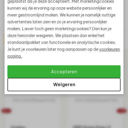
geplaatst als je deze accepteert. Met marketingcookies
kunnen wij de ervaring op onze website persoonlijker en
meer gestroomlijnd maken. We kunnen je namelijk nuttige
advertenties laten zien en zo je ervaring persoonlijker
maken. Liever toch geen marketingcookies? Dan kun je
deze hieronder weigeren. We plaatsen dan enkel het
Direct prijs aanvragen
Gerelateerde producten
standaardpakket van functionele en analytische cookies.
Je kunt je voorkeuren later nog aanpassen op de
voorkeuren
pagina.
Accepteren
Weigeren
Codex
ZEP Dose Easy 3